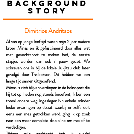
Background
story
Dimitrios Andritsos
Al van op jonge leeftijd waren mijn 2 jaar oudere
broer Minas en ik gefascineerd door alles wat
met gevechtsport te maken had, de eerste
stapjes werden dan ook al gauw gezet. We
schreven ons in bij de lokale Ju-jitsu club later
gevolgd door Thaiboksen. Dit hebben we een
lange tijd samen uitgeoefend.
Minas is zich blijven verdiepen in de bokssport die
hij tot op heden nog steeds beoefent, ik ben een
totaal andere weg ingeslagen.Na enkele minder
leuke ervaringen op straat waarbij er zelfs ooit
eens een mes getrokken werd, ging ik op zoek
naar een meer complete discipline om mezelf te
verdedigen.
Tijdens mijn zoektocht heb ik allerlei