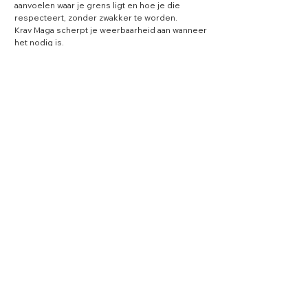
aanvoelen waar je grens ligt en hoe je die 
respecteert, zonder zwakker te worden.

Krav Maga scherpt je weerbaarheid aan wanneer 
het nodig is.

ORIGIN verdiept hoe je spanning draagt en 
loslaat, ook buiten conflictsituaties.

Samen vormen ze één geheel: trainen voor het 
echte leven.

Heb je interesse of wil je hier meer over 
ontdekken, bezoek dan onze You B You-
website:
Meer weten?
OFFICIAL
URBAN COMBATIVES
STUDY GROUP
BELGIUM
Meer weergeven