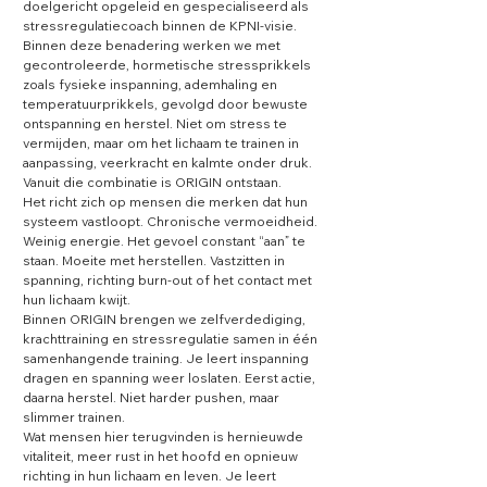
doelgericht opgeleid en gespecialiseerd als 
stressregulatiecoach binnen de KPNI-visie.

Binnen deze benadering werken we met 
gecontroleerde, hormetische stressprikkels 
zoals fysieke inspanning, ademhaling en 
temperatuurprikkels, gevolgd door bewuste 
ontspanning en herstel. Niet om stress te 
vermijden, maar om het lichaam te trainen in 
aanpassing, veerkracht en kalmte onder druk.

Vanuit die combinatie is ORIGIN ontstaan.

Het richt zich op mensen die merken dat hun 
systeem vastloopt. Chronische vermoeidheid. 
Weinig energie. Het gevoel constant “aan” te 
staan. Moeite met herstellen. Vastzitten in 
spanning, richting burn-out of het contact met 
hun lichaam kwijt.

Binnen ORIGIN brengen we zelfverdediging, 
krachttraining en stressregulatie samen in één 
samenhangende training. Je leert inspanning 
dragen en spanning weer loslaten. Eerst actie, 
daarna herstel. Niet harder pushen, maar 
slimmer trainen.

Wat mensen hier terugvinden is hernieuwde 
vitaliteit, meer rust in het hoofd en opnieuw 
richting in hun lichaam en leven. Je leert 